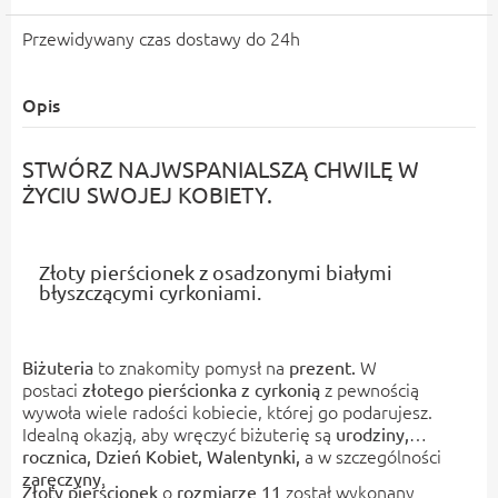
Przewidywany czas dostawy do 24h
Opis
STWÓRZ NAJWSPANIALSZĄ CHWILĘ W
ŻYCIU SWOJEJ KOBIETY.
Złoty pierścionek z osadzonymi białymi
błyszczącymi cyrkoniami.
to znakomity pomysł
na
W
Biżuteria
prezent.
postaci
z pewnością
złotego pierścionka z cyrkonią
wywoła wiele radości kobiecie, której go podarujesz.
Idealną okazją, aby wręczyć biżuterię są
urodziny,
a w szczególności
rocznica, Dzień Kobiet,
Walentynki,
.
zaręczyny
o
został wykonany
Złoty pierścionek
rozmiarze 11