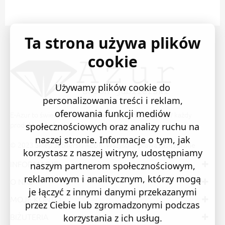
Ta strona używa plików
cookie
Używamy plików cookie do
personalizowania treści i reklam,
oferowania funkcji mediów
E-Azur to świetne i sprawdzone miejsce na zakupy. W każdy
produkt wkładamy swoją pasję i serce.
społecznościowych oraz analizy ruchu na
naszej stronie. Informacje o tym, jak
© 2023 Sklep Jubilerski AZUR. Wszystkie prawa zastrzeżone
korzystasz z naszej witryny, udostępniamy
INFORMACJE
naszym partnerom społecznościowym,
reklamowym i analitycznym, którzy mogą
O NAS
je łączyć z innymi danymi przekazanymi
MOJE KONTO
przez Ciebie lub zgromadzonymi podczas
BIŻUTERIA
korzystania z ich usług.