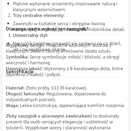
Pięknie wykonane ornamenty inspirowane naturą i
klasycznym wzornictwem.
Trzy centralne elementy:
Zawieszki w kształcie serca i okręgów tworzą
Dlaczego warto wybrać ten naszyjnik?
harmonijną kompozycję, idealną dla miłośników detali.
Uniwersalny styl:
Naszyjnik świetnie sprawdzi się zarówno na co dzień,
Połączenie ażurowych wzorów z
Wyjątkowy design:
jak i na wyjątkowe okazje.
klasycznym złotem tworzy efektowne dzieło sztuki.
Serce symbolizuje miłość i bliskość, a okręgi
Symbolika:
wieczność i harmonię.
Wykonany z 8-karatowego złota, które
Najwyższa jakość:
Specyfikacja:
zapewnia trwałość i połysk.
Złoto próby 333 (8-karatowe).
Materiał:
Regulowana, dopasowana do
Długość łańcuszka:
indywidualnych potrzeb.
Lekka konstrukcja, zapewniająca komfort noszenia.
Waga:
to doskonały
Złoty naszyjnik z ażurowymi zawieszkami
prezent dla osób ceniących elegancję i subtelność w
biżuterii. Wyjątkowe wzory i staranność wykonania