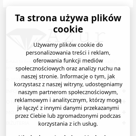
Ta strona używa plików
cookie
Używamy plików cookie do
personalizowania treści i reklam,
oferowania funkcji mediów
E-Azur to świetne i sprawdzone miejsce na zakupy. W każdy
produkt wkładamy swoją pasję i serce.
społecznościowych oraz analizy ruchu na
naszej stronie. Informacje o tym, jak
© 2023 Sklep Jubilerski AZUR. Wszystkie prawa zastrzeżone
korzystasz z naszej witryny, udostępniamy
INFORMACJE
naszym partnerom społecznościowym,
reklamowym i analitycznym, którzy mogą
O NAS
je łączyć z innymi danymi przekazanymi
MOJE KONTO
przez Ciebie lub zgromadzonymi podczas
BIŻUTERIA
korzystania z ich usług.