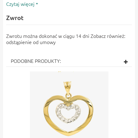
odpowiednim
niezależnie
upominkiem dla bliskiej osoby,
Czytaj więcej
Możliwość wykonania
indywidualnego graweru
od wieku czy okazji.
Zwrot
Zwrotu można dokonać w ciągu 14 dni Zobacz również:
odstąpienie od umowy
PODOBNE PRODUKTY: