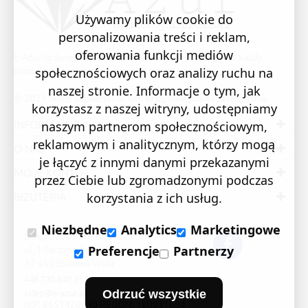
Używamy plików cookie do
personalizowania treści i reklam,
oferowania funkcji mediów
E-Azur to świetne i sprawdzone miejsce na zakupy. W każdy
produkt wkładamy swoją pasję i serce.
społecznościowych oraz analizy ruchu na
naszej stronie. Informacje o tym, jak
© 2023 Sklep Jubilerski AZUR. Wszystkie prawa zastrzeżone
korzystasz z naszej witryny, udostępniamy
INFORMACJE
naszym partnerom społecznościowym,
reklamowym i analitycznym, którzy mogą
O NAS
je łączyć z innymi danymi przekazanymi
MOJE KONTO
przez Ciebie lub zgromadzonymi podczas
BIŻUTERIA
korzystania z ich usług.
Niezbędne
Analytics
Marketingowe
Sklep Jubilerski "AZUR"
ul. 1 Sierpnia 24/105
Preferencje
Partnerzy
37-450 Stalowa Wola
+48 730 840 357
sklep@e-azur.pl
Odrzuć wszystkie
NIP: 8651420440 REGON: 180831684