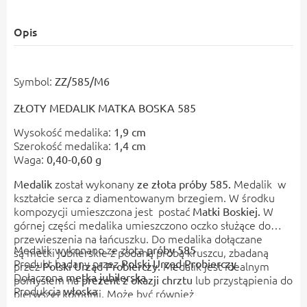
Opis
Symbol:
ZZ/585/M6
ZŁOTY MEDALIK MATKA BOSKA 585
Wysokość medalika:
1,9 cm
Szerokość medalika:
1,4 cm
Waga:
0,40-0,60 g
został wykonany
Medalik
w
Medalik
ze złota próby 585.
kształcie serca z diamentowanym brzegiem. W środku
kompozycji umieszczona jest postać
W
Matki Boskiej.
górnej części medalika umieszczono oczko służące do
przewieszenia na łańcuszku. Do medalika dołączane
Medalik wykonano ze złota
próby 585
są metki jubilerskie z podaną próbą kruszcu, zbadaną
Produkt badany przez
Polski Urząd Probierczy
przez
Medalik jest idealnym
Polski Urząd Probierczy.
Dołączona
metka jubilerska
pomysłem na
lub przystąpienia do
prezent z okazji chrztu
Produkcja
włoska
pierwszej komunii. Może być również
W zestawie ekskluzywne
pudełko