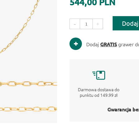
544,00 PLN
Dodaj
-
+
Dodaj
GRATIS
grawer d
Darmowa dostawa do
punktu od 149.99 zł
Gwarancja be