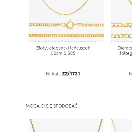
Złoty, elegancki łańcuszek
Diamen
50cm 0.585
żółte
Nr kat.:
ZZ/1721
N
MOGĄ CI SIĘ SPODOBAĆ: