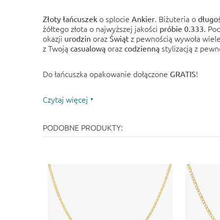
o splocie
.
Biżuteria o
Złoty
łańcuszek
Ankier
długo
żółtego złota o najwyższej jakości
Pod
próbie 0.333.
okazji
oraz
z pewnością wywoła wiele
urodzin
Świąt
z Twoją
oraz
stylizacją z pewn
casualową
codzienną
Do łańcuszka opakowanie dołączone
!
GRATIS
Czytaj więcej
PODOBNE PRODUKTY: