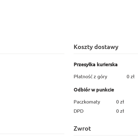
Koszty dostawy
Przesyłka kurierska
Płatność z góry
0 zł
Odbiór w punkcie
Paczkomaty
0 zł
DPD
0 zł
Zwrot