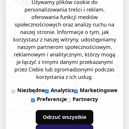
Używamy plików cookie do
personalizowania treści i reklam,
oferowania funkcji mediów
E-Azur to świetne i sprawdzone miejsce na zakupy. W każdy
produkt wkładamy swoją pasję i serce.
społecznościowych oraz analizy ruchu na
naszej stronie. Informacje o tym, jak
© 2023 Sklep Jubilerski AZUR. Wszystkie prawa zastrzeżone
korzystasz z naszej witryny, udostępniamy
INFORMACJE
naszym partnerom społecznościowym,
reklamowym i analitycznym, którzy mogą
O NAS
je łączyć z innymi danymi przekazanymi
MOJE KONTO
przez Ciebie lub zgromadzonymi podczas
BIŻUTERIA
korzystania z ich usług.
Niezbędne
Analytics
Marketingowe
Sklep Jubilerski "AZUR"
ul. 1 Sierpnia 24/105
Preferencje
Partnerzy
37-450 Stalowa Wola
+48 730 840 357
sklep@e-azur.pl
Odrzuć wszystkie
NIP: 8651420440 REGON: 180831684