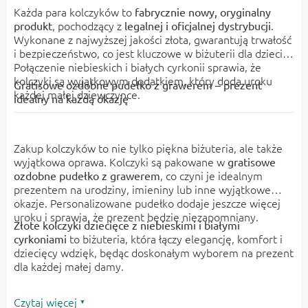
Każda para kolczyków to
fabrycznie nowy, oryginalny
, pochodzący z
.
produkt
legalnej i oficjalnej dystrybucji
Wykonane z najwyższej jakości złota, gwarantują trwałość
i bezpieczeństwo, co jest kluczowe w biżuterii dla dzieci.
Połączenie niebieskich i białych cyrkonii sprawia, że
kolczyki są wyjątkowym dodatkiem, który doda uroku
Gratisowe ozdobne pudełko z grawerem – prezent
każdej małej dziewczynce.
idealny na każdą okazję
Zakup kolczyków to nie tylko piękna biżuteria, ale także
wyjątkowa oprawa. Kolczyki są pakowane w
gratisowe
, co czyni je idealnym
ozdobne pudełko z grawerem
prezentem na urodziny, imieniny lub inne wyjątkowe
okazje. Personalizowane pudełko dodaje jeszcze więcej
uroku i sprawia, że prezent będzie niezapomniany.
Złote kolczyki dziecięce z niebieskimi i białymi
to biżuteria, która łączy elegancję, komfort i
cyrkoniami
dziecięcy wdzięk, będąc doskonałym wyborem na prezent
dla każdej małej damy.
Czytaj więcej