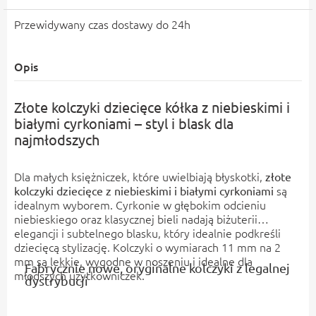
Przewidywany czas dostawy do 24h
Opis
Złote kolczyki dziecięce kółka z niebieskimi i
białymi cyrkoniami – styl i blask dla
najmłodszych
Dla małych księżniczek, które uwielbiają błyskotki,
złote
są
kolczyki dziecięce z niebieskimi i białymi cyrkoniami
idealnym wyborem. Cyrkonie w głębokim odcieniu
niebieskiego oraz klasycznej bieli nadają biżuterii
elegancji i subtelnego blasku, który idealnie podkreśli
dziecięcą stylizację. Kolczyki o wymiarach 11 mm na 2
mm są lekkie, wygodne w noszeniu i idealne dla
Fabrycznie nowe, oryginalne kolczyki z legalnej
młodszych użytkowniczek.
dystrybucji