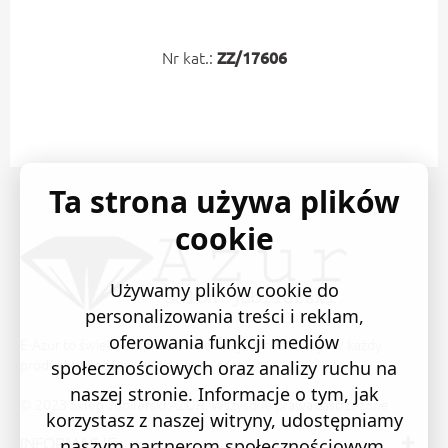
Nr kat.:
ZZ/17606
Ta strona używa plików
cookie
Używamy plików cookie do
personalizowania treści i reklam,
oferowania funkcji mediów
E-Azur to świetne i sprawdzone miejsce na zakupy. W każdy
produkt wkładamy swoją pasję i serce.
społecznościowych oraz analizy ruchu na
naszej stronie. Informacje o tym, jak
© 2023 Sklep Jubilerski AZUR. Wszystkie prawa zastrzeżone
korzystasz z naszej witryny, udostępniamy
INFORMACJE
naszym partnerom społecznościowym,