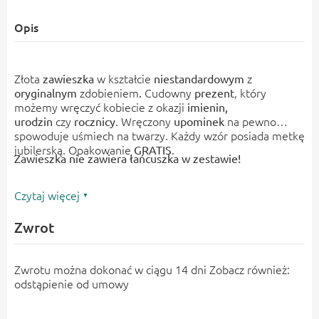
Opis
Złota
w kształcie
z
zawieszka
niestandardowym
zdobieniem
Cudowny
, który
oryginalnym
.
prezent
możemy wręczyć kobiecie z okazji
imienin,
czy
. Wręczony
na pewno
urodzin
rocznicy
upominek
spowoduje uśmiech na twarzy. Każdy wzór posiada metkę
jubilerską. Opakowanie
.
GRATIS
Zawieszka nie zawiera łańcuszka w zestawie!
Czytaj więcej
Zwrot
Zwrotu można dokonać w ciągu 14 dni Zobacz również:
odstąpienie od umowy