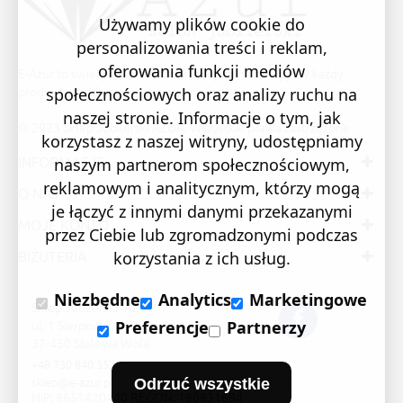
Używamy plików cookie do
personalizowania treści i reklam,
oferowania funkcji mediów
E-Azur to świetne i sprawdzone miejsce na zakupy. W każdy
produkt wkładamy swoją pasję i serce.
społecznościowych oraz analizy ruchu na
naszej stronie. Informacje o tym, jak
© 2023 Sklep Jubilerski AZUR. Wszystkie prawa zastrzeżone
korzystasz z naszej witryny, udostępniamy
INFORMACJE
naszym partnerom społecznościowym,
reklamowym i analitycznym, którzy mogą
O NAS
je łączyć z innymi danymi przekazanymi
MOJE KONTO
przez Ciebie lub zgromadzonymi podczas
BIŻUTERIA
korzystania z ich usług.
Niezbędne
Analytics
Marketingowe
Sklep Jubilerski "AZUR"
ul. 1 Sierpnia 24/105
Preferencje
Partnerzy
37-450 Stalowa Wola
+48 730 840 357
sklep@e-azur.pl
Odrzuć wszystkie
NIP: 8651420440 REGON: 180831684