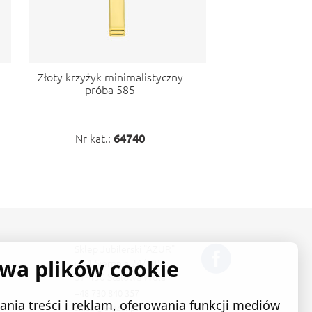
Złoty krzyżyk minimalistyczny
próba 585
Nr kat.:
64740
Sklep Jubilerski "AZUR"
ywa plików cookie
ul. 1 Sierpnia 24/105
37-450 Stalowa Wola
+48 730 840 357
nia treści i reklam, oferowania funkcji mediów
sklep@e-azur.pl