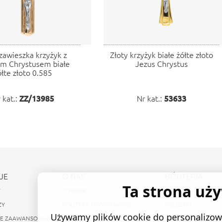
zawieszka krzyżyk z
Złoty krzyżyk białe żółte złoto
m Chrystusem białe
Jezus Chrystus
ółte złoto 0.585
 kat.:
ZZ/13985
Nr kat.:
53633
JE
O NAS
BIŻUTERIA
Ta strona uż
Y
O FIRMIE
PIERŚCIONKI
ZY
POLITYKA PRYWATNOŚCI
KOLCZYKI
Używamy plików cookie do personalizowa
IE ZAAWANSOWANE
REGULAMIN
NASZYJNIKI