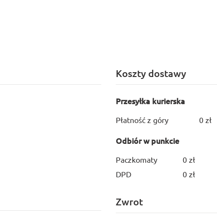
Koszty dostawy
Przesyłka kurierska
Płatność z góry
0 zł
Odbiór w punkcie
Paczkomaty
0 zł
DPD
0 zł
Zwrot