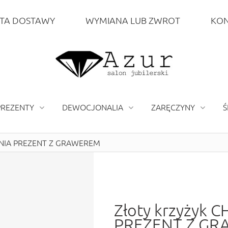
TA DOSTAWY
WYMIANA LUB ZWROT
KON
PREZENTY
DEWOCJONALIA
ZARĘCZYNY
Ś
UNIA PREZENT Z GRAWEREM
Złoty krzyżyk
PREZENT Z G