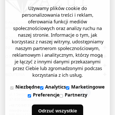
Używamy plików cookie do
personalizowania treści i reklam,
oferowania funkcji mediów
E-Azur to świetne i sprawdzone miejsce na zakupy. W każdy
produkt wkładamy swoją pasję i serce.
społecznościowych oraz analizy ruchu na
naszej stronie. Informacje o tym, jak
© 2023 Sklep Jubilerski AZUR. Wszystkie prawa zastrzeżone
korzystasz z naszej witryny, udostępniamy
INFORMACJE
naszym partnerom społecznościowym,
reklamowym i analitycznym, którzy mogą
O NAS
je łączyć z innymi danymi przekazanymi
MOJE KONTO
przez Ciebie lub zgromadzonymi podczas
BIŻUTERIA
korzystania z ich usług.
Niezbędne
Analytics
Marketingowe
Sklep Jubilerski "AZUR"
ul. 1 Sierpnia 24/105
Preferencje
Partnerzy
37-450 Stalowa Wola
+48 730 840 357
sklep@e-azur.pl
Odrzuć wszystkie
NIP: 8651420440 REGON: 180831684