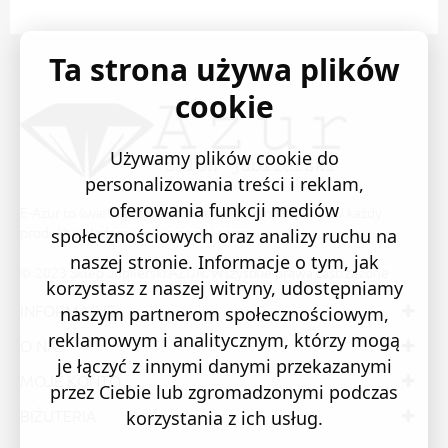
Ta strona używa plików
cookie
Używamy plików cookie do
personalizowania treści i reklam,
oferowania funkcji mediów
E-Azur to świetne i sprawdzone miejsce na zakupy. W każdy
produkt wkładamy swoją pasję i serce.
społecznościowych oraz analizy ruchu na
naszej stronie. Informacje o tym, jak
© 2023 Sklep Jubilerski AZUR. Wszystkie prawa zastrzeżone
korzystasz z naszej witryny, udostępniamy
INFORMACJE
naszym partnerom społecznościowym,
reklamowym i analitycznym, którzy mogą
O NAS
je łączyć z innymi danymi przekazanymi
MOJE KONTO
przez Ciebie lub zgromadzonymi podczas
BIŻUTERIA
korzystania z ich usług.