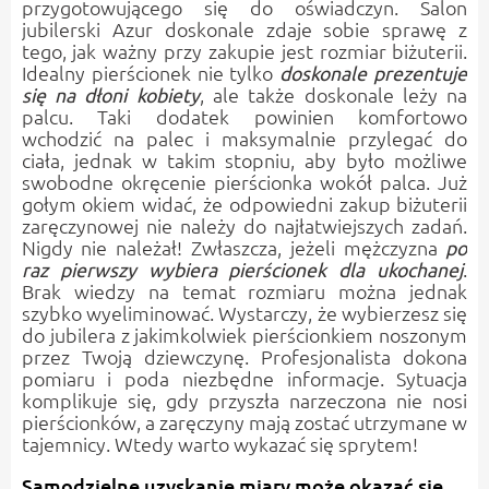
przygotowującego się do oświadczyn. Salon
jubilerski Azur doskonale zdaje sobie sprawę z
tego, jak ważny przy zakupie jest rozmiar biżuterii.
Idealny pierścionek nie tylko
doskonale prezentuje
, ale także doskonale leży na
się na dłoni kobiety
palcu. Taki dodatek powinien komfortowo
wchodzić na palec i maksymalnie przylegać do
ciała, jednak w takim stopniu, aby było możliwe
swobodne okręcenie pierścionka wokół palca. Już
gołym okiem widać, że odpowiedni zakup biżuterii
zaręczynowej nie należy do najłatwiejszych zadań.
Nigdy nie należał! Zwłaszcza, jeżeli mężczyzna
po
.
raz pierwszy wybiera pierścionek dla ukochanej
Brak wiedzy na temat rozmiaru można jednak
szybko wyeliminować. Wystarczy, że wybierzesz się
do jubilera z jakimkolwiek pierścionkiem noszonym
przez Twoją dziewczynę. Profesjonalista dokona
pomiaru i poda niezbędne informacje. Sytuacja
komplikuje się, gdy przyszła narzeczona nie nosi
pierścionków, a zaręczyny mają zostać utrzymane w
tajemnicy. Wtedy warto wykazać się sprytem!
Samodzielne uzyskanie miary może okazać się