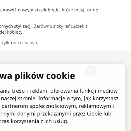
, które mają formę
o sprawdź
naszyjniki celebrytki
. Zarówno złoty łańcuszek z
rnych stylizacji
dej kobiety.
ie tylko zakochanym.
Sklep Jubilerski "AZUR"
ywa plików cookie
ul. 1 Sierpnia 24/105
37-450 Stalowa Wola
+48 730 840 357
nia treści i reklam, oferowania funkcji mediów
sklep@e-azur.pl
NIP: 8651420440
naszej stronie. Informacje o tym, jak korzystasz
REGON: 180831684
ym partnerom społecznościowym, reklamowym i
 innymi danymi przekazanymi przez Ciebie lub
as korzystania z ich usług.