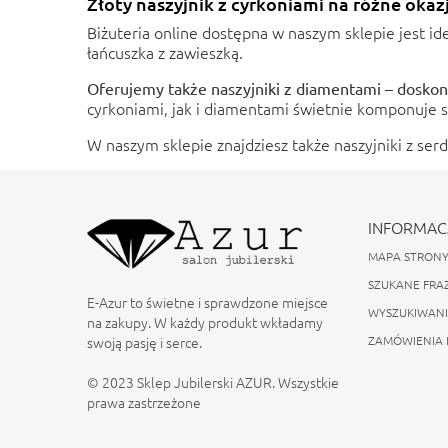
Złoty naszyjnik z cyrkoniami na różne okaz
Biżuteria online
dostępna w naszym sklepie jest ide
łańcuszka z zawieszką.
Oferujemy także
naszyjniki z diamentami
– doskona
cyrkoniami, jak i diamentami świetnie komponuje się
W naszym sklepie znajdziesz także
naszyjniki z se
INFORMAC
MAPA STRON
SZUKANE FRA
E-Azur to świetne i sprawdzone miejsce
WYSZUKIWAN
na zakupy. W każdy produkt wkładamy
swoją pasję i serce.
ZAMÓWIENIA 
© 2023 Sklep Jubilerski AZUR. Wszystkie
prawa zastrzeżone