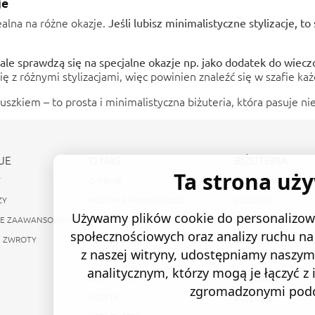
je
alna na różne okazje.
Jeśli lubisz minimalistyczne stylizacje, t
le sprawdzą się na specjalne okazje np. jako dodatek do wieczo
 z różnymi stylizacjami, więc powinien znaleźć się w szafie każ
rduszkiem
– to prosta i minimalistyczna biżuteria, która pasuje n
JE
O NAS
BIŻUTERIA
Ta strona uż
Y
O FIRMIE
PIERŚCIONKI
ZY
POLITYKA PRYWATNOŚCI
KOLCZYKI
Używamy plików cookie do personalizowa
IE ZAAWANSOWANE
REGULAMIN
NASZYJNIKI
społecznościowych oraz analizy ruchu na 
I ZWROTY
KONTAKT
BRANSOLETKI
z naszej witryny, udostępniamy nasz
MOJE KONTO
KOMPLETY
analitycznym, którzy mogą je łączyć z
LOGOWANIE
ŁAŃCUSZKI
zgromadzonymi podcz
KOSZYK
KOLEKCJE