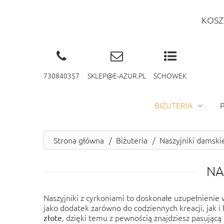
KOSZ
730840357
SKLEP@E-AZUR.PL
SCHOWEK
BIŻUTERIA
Strona główna
/
Biżuteria
/
Naszyjniki damski
NA
Naszyjniki z cyrkoniami to doskonałe uzupełnienie wi
jako dodatek zarówno do codziennych kreacji, jak i 
, dzięki temu z pewnością znajdziesz pasującą 
złote