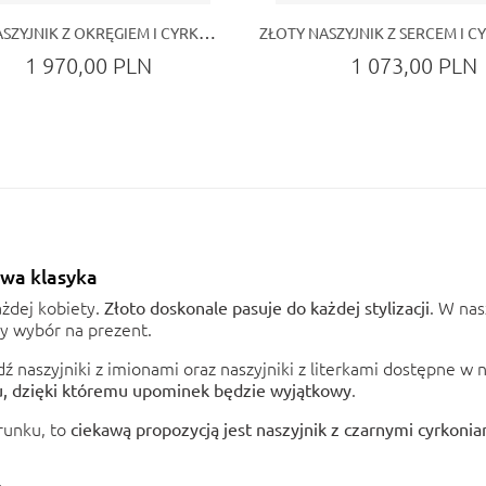
ZŁOTY NASZYJNIK Z OKRĘGIEM I CYRKONIOWYM DETALEM
1 970,00 PLN
1 073,00 PLN
owa klasyka
ażdej kobiety.
. W nas
Złoto doskonale pasuje do każdej stylizacji
ły wybór na prezent.
wdź
naszyjniki z imionami
oraz
naszyjniki z literkami
dostępne w na
.
, dzięki któremu upominek będzie wyjątkowy
arunku, to
ciekawą propozycją jest naszyjnik z czarnymi cyrkonia