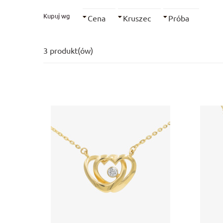
Kupuj wg
Cena
Kruszec
Próba
3 produkt(ów)