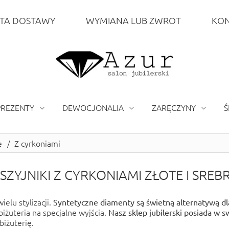
TA DOSTAWY
WYMIANA LUB ZWROT
KON
PREZENTY
DEWOCJONALIA
ZARĘCZYNY
Ś
e
/
Z cyrkoniami
SZYJNIKI Z CYRKONIAMI ZŁOTE I SREB
elu stylizacji.
Syntetyczne diamenty są świetną alternatywą dl
biżuteria na specjalne wyjścia.
Nasz
sklep jubilerski
posiada w sw
biżuterię.