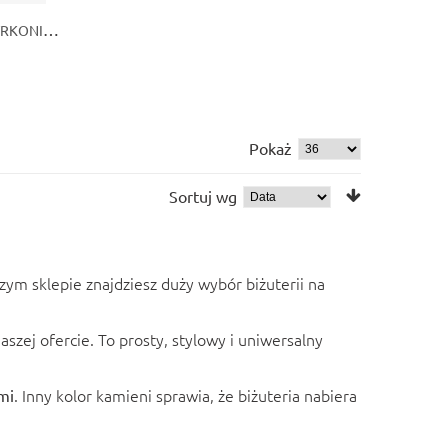
ZŁOTY NASZYJNIK Z SERCEM I CYRKONIĄ – ELEGANCJA PEŁNA BLASKU
Pokaż
Sortuj wg
zym sklepie znajdziesz duży wybór biżuterii na
szej ofercie. To prosty, stylowy i uniwersalny
. Inny kolor kamieni sprawia, że biżuteria nabiera
mi