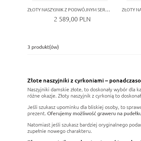
ZŁOTY NASZYJNIK Z PODWÓJNYM SERCEM I CYRKONIĄ
2 589,00 PLN
3 produkt(ów)
Złote naszyjniki z cyrkoniami – ponadczas
Naszyjniki damskie złote
, to doskonały wybór dla k
różne okazje. Złoty naszyjnik z cyrkonią to doskona
Jeśli szukasz upominku dla bliskiej osoby, to spra
prezent.
Oferujemy możliwość graweru na pudełku
Natomiast jeśli szukasz bardziej oryginalnego pod
zupełnie nowego charakteru.