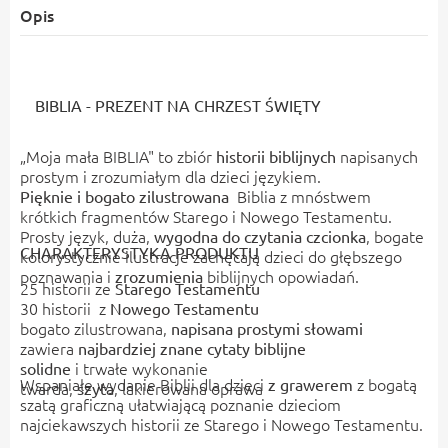
Opis
BIBLIA - PREZENT NA CHRZEST ŚWIĘTY
„Moja mała BIBLIA" to zbiór
napisanych
historii biblijnych
prostym i zrozumiałym dla dzieci językiem.
Biblia z mnóstwem
Pięknie i bogato zilustrowana
krótkich fragmentów Starego i Nowego Testamentu.
Prosty język, duża,
, bogate
wygodna do czytania czcionka
CHARAKTERYSTYKA PRODUKTU
kolorystycznie ilustracje zachęcają dzieci do głębszego
poznawania i
biblijnych opowiadań.
zrozumienia
25
historii ze
Starego Testamentu
30 historii z
Nowego Testamentu
bogato zilustrowana,
napisana prostymi słowami
zawiera
najbardziej znane cytaty biblijne
i trwałe wykonanie
solidne
Wspaniałe wydanie Biblii dla dzieci
z bogatą
z grawerem
twarda,
, lakierowana oprawa
szyta
szatą graficzną ułatwiającą poznanie dzieciom
najciekawszych historii ze Starego i Nowego Testamentu.