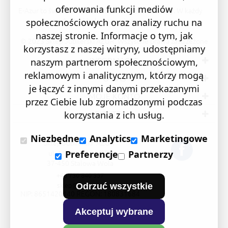
oferowania funkcji mediów
E-Azur to świetne i sprawdzone miejsce na zakupy. W każdy
produkt wkładamy swoją pasję i serce.
społecznościowych oraz analizy ruchu na
naszej stronie. Informacje o tym, jak
© 2023 Sklep Jubilerski AZUR. Wszystkie prawa zastrzeżone
korzystasz z naszej witryny, udostępniamy
INFORMACJE
naszym partnerom społecznościowym,
reklamowym i analitycznym, którzy mogą
O NAS
je łączyć z innymi danymi przekazanymi
MOJE KONTO
przez Ciebie lub zgromadzonymi podczas
BIŻUTERIA
korzystania z ich usług.
Niezbędne
Analytics
Marketingowe
Sklep Jubilerski "AZUR"
ul. 1 Sierpnia 24/105
Preferencje
Partnerzy
37-450 Stalowa Wola
+48 730 840 357
sklep@e-azur.pl
Odrzuć wszystkie
NIP: 8651420440 REGON: 180831684
Akceptuj wybrane