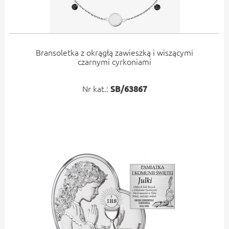
Bransoletka z okrągłą zawieszką i wiszącymi
czarnymi cyrkoniami
Nr kat.:
SB/63867